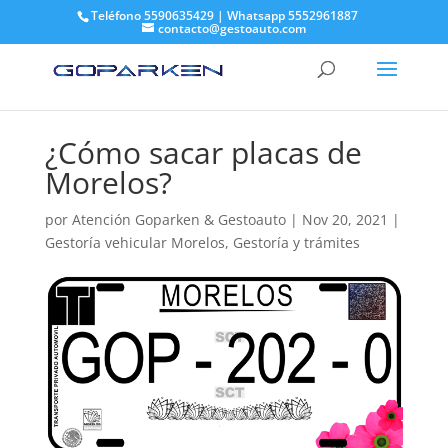
Teléfono 5590635429 | Whatsapp 5552961887
contacto@gestoauto.com
¿Cómo sacar placas de
Morelos?
por
Atención Goparken & Gestoauto
|
Nov 20, 2021
|
Gestoría vehicular Morelos
,
Gestoría y trámites