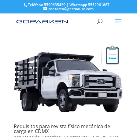
Teléfono 5590635429 | Whatsapp 5552961887
contacto@gestoauto.com
Requisitos para revista físico mecánica de
carga en CDMX